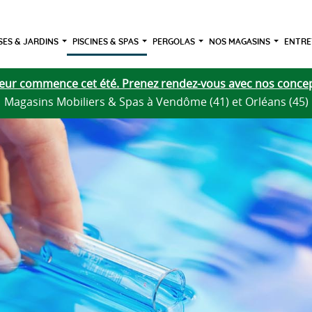
ES & JARDINS
PISCINES & SPAS
PERGOLAS
NOS MAGASINS
ENTRE
rieur commence cet été. Prenez rendez-vous avec nos concep
Magasins Mobiliers & Spas à Vendôme (41) et Orléans (45)