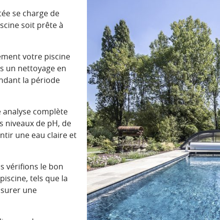
tée se charge de
scine soit prête à
ment votre piscine
ns un nettoyage en
ndant la période
 analyse complète
les niveaux de pH, de
tir une eau claire et
 vérifions le bon
iscine, tels que la
ssurer une