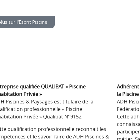
lus sur l'Esprit Piscine
treprise qualifiée QUALIBAT « Piscine
Adhérent 
habitation Privée »
la Piscine
H Piscines & Paysages est titulaire de la
ADH Pisci
alification professionnelle « Piscine
Fédératio
habitation Privée » Qualibat N°9152
Cette adh
connaissa
tte qualification professionnelle reconnait les
participer
mpétences et le savoir-faire de ADH Piscines &
métier. S