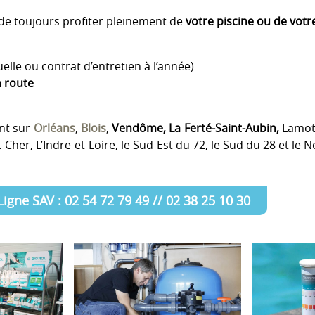
e toujours profiter pleinement de
votre piscine ou de votr
elle ou contrat d’entretien à l’année)
n route
ent sur
Orléans
,
Blois
,
Vendôme, La Ferté-Saint-Aubin,
Lamot
et-Cher, L’Indre-et-Loire, le Sud-Est du 72, le Sud du 28 et le 
Ligne SAV : 02 54 72 79 49 // 02 38 25 10 30