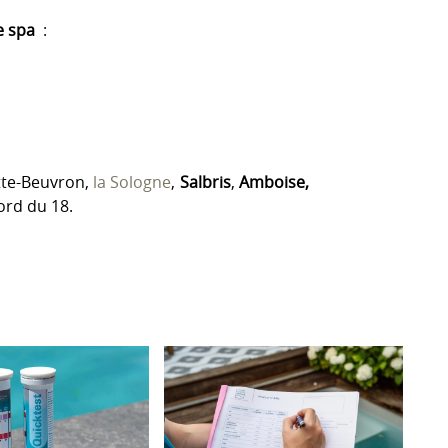
e spa
:
te-Beuvron,
la Sologne
,
Salbris
,
A
mboise,
Nord du 18.