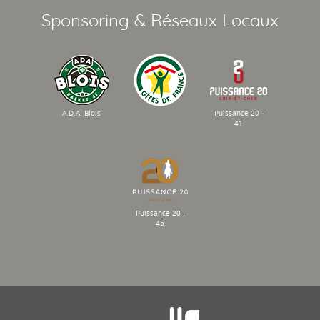
Sponsoring & Réseaux Locaux
A.D.A. Blois
Puissance 20 -
41
Puissance 20 -
45