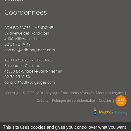
Coordonnées
ADH PAYSAGES – VENDÔME
39 avenue des Rondaizes
41100 Villiers-sur-Loir
02 54 72 79 49
contact@adh-paysages.com
ADH PAYSAGES – ORLÉANS
6, rue de la Chistera
45380 La-Chapelle-Saint-Mesmin
02 38 25 10 30
contact@adh-paysages.com
Copyright © 2020 : ADH paysage. Tous droits réservés.
Mentions légales
|
Créé
Crédits
|
Politique de confidentialité
|
Cookies
|
par
This site uses cookies and gives you control over what you want