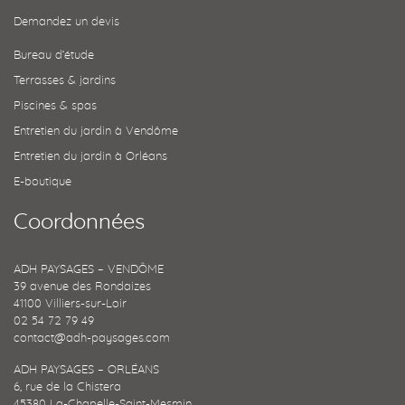
Demandez un devis
Bureau d’étude
Terrasses & jardins
Piscines & spas
Entretien du jardin à Vendôme
Entretien du jardin à Orléans
E-boutique
Coordonnées
ADH PAYSAGES – VENDÔME
39 avenue des Rondaizes
41100 Villiers-sur-Loir
02 54 72 79 49
contact@adh-paysages.com
ADH PAYSAGES – ORLÉANS
6, rue de la Chistera
45380 La-Chapelle-Saint-Mesmin