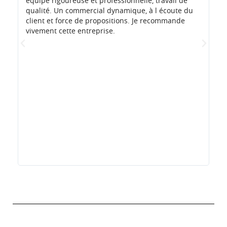
équipe rigoureuse et professionnelle, travail de
co
qualité. Un commercial dynamique, à l écoute du
(d
client et force de propositions. Je recommande
tr
vivement cette entreprise.
re
so
le