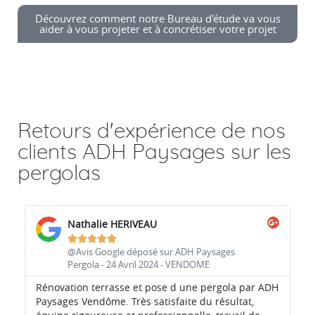
Découvrez comment notre Bureau d'étude va vous
aider à vous projeter et à concrétiser votre projet
Retours d'expérience de nos
clients ADH Paysages sur les
pergolas
Nathalie HERIVEAU





@Avis Google déposé sur ADH Paysages
Pergola - 24 Avril 2024 - VENDOME
Rénovation terrasse et pose d une pergola par ADH
No
Paysages Vendôme. Très satisfaite du résultat,
et 