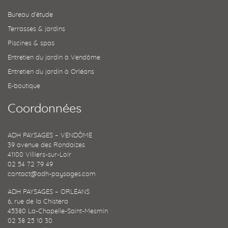
Bureau d’étude
Terrasses & jardins
Piscines & spas
Entretien du jardin à Vendôme
Entretien du jardin à Orléans
E-boutique
Coordonnées
ADH PAYSAGES – VENDÔME
39 avenue des Rondaizes
41100 Villiers-sur-Loir
02 54 72 79 49
contact@adh-paysages.com
ADH PAYSAGES – ORLÉANS
6, rue de la Chistera
45380 La-Chapelle-Saint-Mesmin
02 38 25 10 30