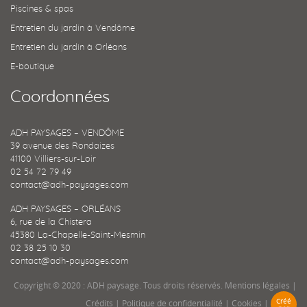
Piscines & spas
Entretien du jardin à Vendôme
Entretien du jardin à Orléans
E-boutique
Coordonnées
ADH PAYSAGES – VENDÔME
39 avenue des Rondaizes
41100 Villiers-sur-Loir
02 54 72 79 49
contact@adh-paysages.com
ADH PAYSAGES – ORLÉANS
6, rue de la Chistera
45380 La-Chapelle-Saint-Mesmin
02 38 25 10 30
contact@adh-paysages.com
Copyright © 2020 : ADH paysage. Tous droits réservés.
Mentions légales
|
Créé
Crédits
|
Politique de confidentialité
|
Cookies
|