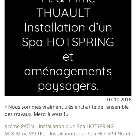
THUAULT –
Installation d’un
Spa HOTSPRING
et
aménagements
paysagers.
07.10.2016
« Nous sommes vraiment très enchanté de l’ensemble
des travaux. Merci à vous ! »
Mme PATIN – Installation d’un Spa HOTSPRING
Navigation
M. & Mme VALTEL – Installation d’un Spa HOTSPRING et