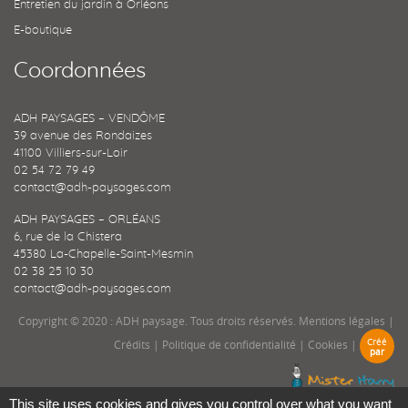
Entretien du jardin à Orléans
E-boutique
Coordonnées
ADH PAYSAGES – VENDÔME
39 avenue des Rondaizes
41100 Villiers-sur-Loir
02 54 72 79 49
contact@adh-paysages.com
ADH PAYSAGES – ORLÉANS
6, rue de la Chistera
45380 La-Chapelle-Saint-Mesmin
02 38 25 10 30
contact@adh-paysages.com
Copyright © 2020 : ADH paysage. Tous droits réservés.
Mentions légales
|
Créé
Crédits
|
Politique de confidentialité
|
Cookies
|
par
This site uses cookies and gives you control over what you want