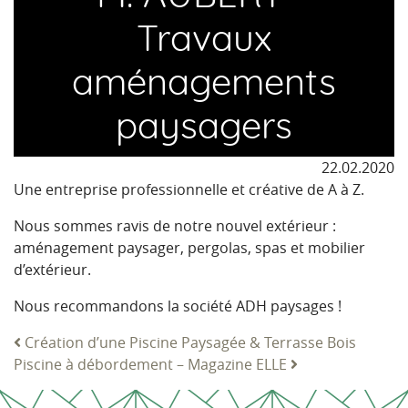
Travaux
aménagements
paysagers
22.02.2020
Une entreprise professionnelle et créative de A à Z.
Nous sommes ravis de notre nouvel extérieur :
aménagement paysager, pergolas, spas et mobilier
d’extérieur.
Nous recommandons la société ADH paysages !
Création d’une Piscine Paysagée & Terrasse Bois
Navigation
Piscine à débordement – Magazine ELLE