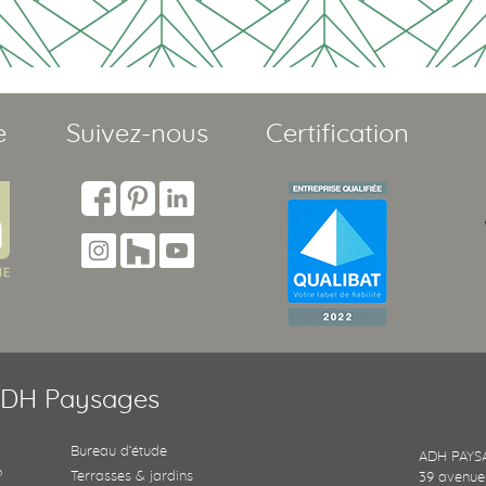
e
Suivez-nous
Certification
DH Paysages
Bureau d’étude
ADH PAYS
?
Terrasses & jardins
39 avenue