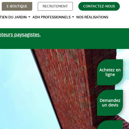
E-BOUTIQUE
RECRUTEMENT
CONTACTEZ-NOUS
TIEN DU JARDIN
ADH PROFESSIONNELS
NOS RÉALISATIONS
teurs paysagistes.
Achetez en
ligne
Demandez
un devis