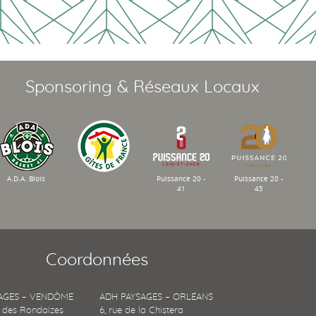
Sponsoring & Réseaux Locaux
A.D.A. Blois
Puissance 20 -
Puissance 20 -
41
45
Coordonnées
AGES – VENDÔME
ADH PAYSAGES – ORLÉANS
 des Rondaizes
6, rue de la Chistera