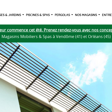
ES & JARDINS
PISCINES & SPAS
PERGOLAS
NOS MAGASINS
ENTRE
rieur commence cet été. Prenez rendez-vous avec nos concep
Magasins Mobiliers & Spas à Vendôme (41) et Orléans (45)